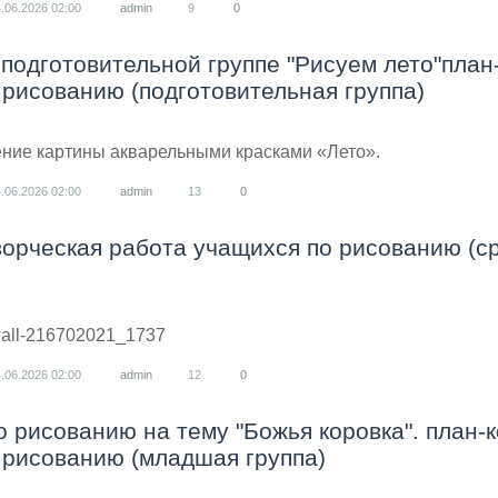
4.06.2026
02:00
admin
9
0
 подготовительной группе "Рисуем лето"план
 рисованию (подготовительная группа)
ние картины акварельными красками «Лето».
4.06.2026
02:00
admin
13
0
орческая работа учащихся по рисованию (с
/wall-216702021_1737
4.06.2026
02:00
admin
12
0
о рисованию на тему "Божья коровка". план-
 рисованию (младшая группа)