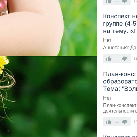
—
1
Конспект 
группе (4-
на тему: «
Нет
Аннотация: Да
—
1
План-консп
образовате
Тема: "Вол
Нет
План-конспект
деятельности 
—
1