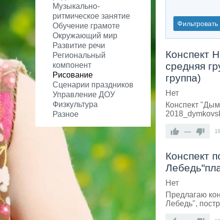
Музыкально-
ритмическое занятие
Фильтровать
Обучение грамоте
Окружающий мир
Развитие речи
Конспект 
Региональный
средняя гр
компонент
Рисование
группа)
Сценарии праздников
Нет
Управление ДОУ
Физкультура
Конспект "Дым
2018_dymkovs
Разное
—
1
Конспект п
Лебедь"пла
Нет
Предлагаю кон
Лебедь", пост