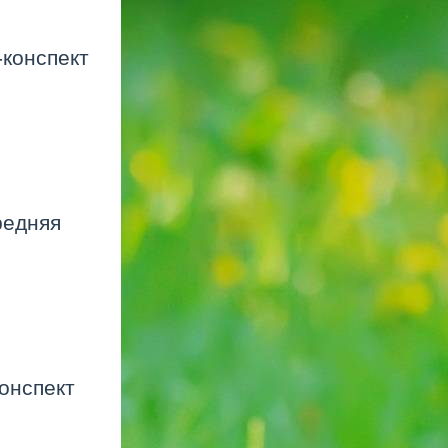
-конспект
редняя
конспект