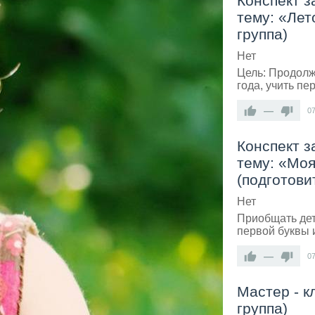
Конспект з
тему: «Ле
группа)
Нет
Цель: Продолж
года, учить пе
—
0
Конспект з
тему: «Моя
(подготови
Нет
Приобщать дет
первой буквы 
—
0
Мастер - к
группа)