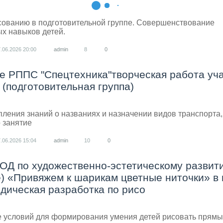
сованию в подготовительной группе. Совершенствование
х навыков детей.
7.06.2026
20:00
admin
8
0
е РППС "Спецтехника"творческая работа уч
(подготовительная группа)
пления знаний о названиях и назначении видов транспорта
 занятие
7.06.2026
15:04
admin
10
0
НОД по художественно-эстетическому развит
е) «Привяжем к шарикам цветные ниточки» в
дическая разработка по рисо
е условий для формирования умения детей рисовать прямы