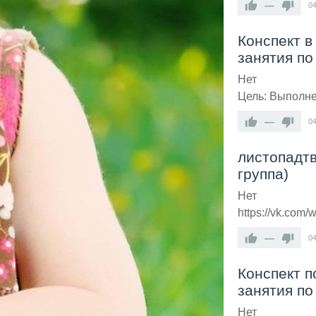
—
0
Конспект в
занятия по
Нет
Цель: Выполне
—
0
листопадтв
группа)
Нет
https://vk.com
—
0
Конспект п
занятия по
Нет