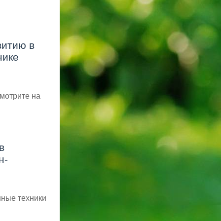
витию в
нике
смотрите на
в
н-
нные техники