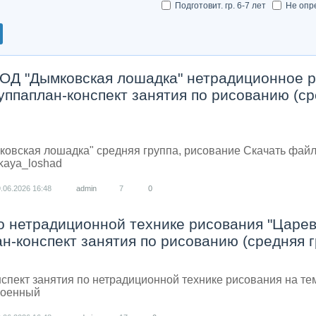
Подготовит. гр. 6-7 лет
Не опр
НОД "Дымковская лошадка" нетрадиционное р
уппаплан-конспект занятия по рисованию (с
ковская лошадка" средняя группа, рисование Скачать фай
kaya_loshad
9.06.2026
16:48
admin
7
0
о нетрадиционной технике рисования "Царев
н-конспект занятия по рисованию (средняя г
спект занятия по нетрадиционной технике рисования на те
роенный