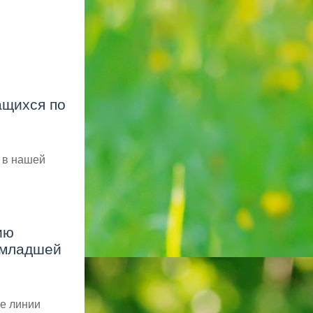
ащихся по
, в нашей
ию
 младшей
е линии