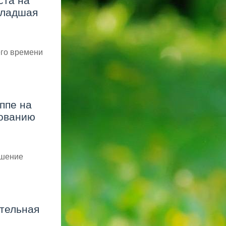
ста на
младшая
его времени
ппе на
сованию
ашение
ительная