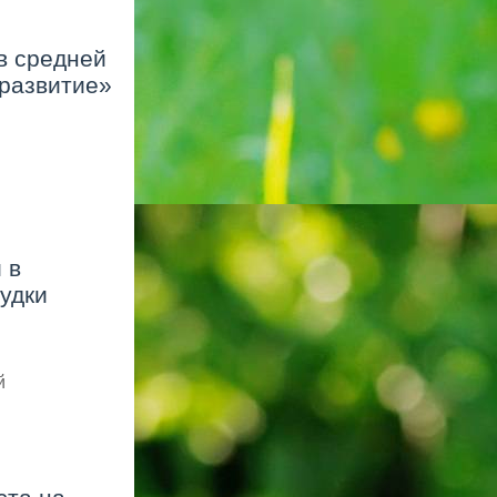
в средней
 развитие»
 в
удки
й