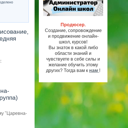
еделено
Продюсер.
Создание, сопровождение
исование,
и продвижение онлайн-
редняя
школ, курсов!
Вы знаток в какой либо
области знаний и
чувствуете в себе силы и
л:
желание обучить этому
других? Тогда вам к
нам
!
на-
руппа)
му "Царевна-