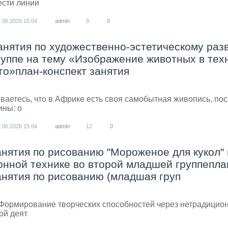
ести линии
7.06.2026
15:04
admin
9
0
анятия по художественно-эстетическому раз
уппе на тему «Изображение животных в тех
го»план-конспект занятия
ваетесь, что в Африке есть своя самобытная живопись, по
ины: о
7.06.2026
15:04
admin
12
0
анятия по рисованию "Мороженое для кукол" 
нной технике во второй младшей группепла
анятия по рисованию (младшая груп
 Формирование творческих способностей через нетрадицио
ой деят