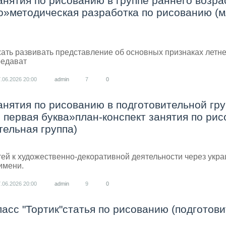
анятия по рисованию в группе раннего возра
то»методическая разработка по рисованию (
ать развивать представление об основных признаках летн
редават
7.06.2026
20:00
admin
7
0
анятия по рисованию в подготовительной гру
 первая буква»план-конспект занятия по ри
тельная группа)
ей к художественно‑декоративной деятельности через укр
имени.
7.06.2026
20:00
admin
9
0
ласс "Тортик"статья по рисованию (подготов