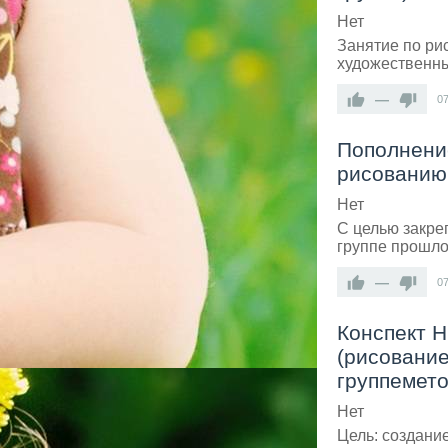
Нет
Занятие по ри
художественны
—
0
Пополнени
рисованию 
Нет
С целью закре
группе прошло
—
0
Конспект 
(рисовани
группемето
Нет
Цель: создани