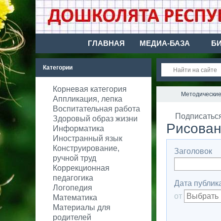
ГЛАВНАЯ
МЕДИА-БАЗА
Б
Категории
Корневая категория
Методические
Аппликация, лепка
Воспитательная работа
Подписатьс
Здоровый образ жизни
Рисова
Информатика
Иностранный язык
Конструирование,
Заголовок
ручной труд
Коррекционная
педагогика
Дата публик
Логопедия
от
Математика
Материалы для
родителей