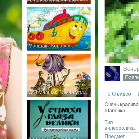
Маршак - Кораблик
Вечер
Подпи
С Я Маршак Плывёт, плывёт кораблик
О видео
Очень красива
Шапочка
Тип
вилеоролика
Предмет
У страха глаза велики. Озвученный диафильм для детей