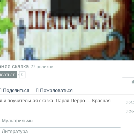
няя сказка
27 роликов
саться
0
Поделиться
Пожаловаться
я и поучительная сказка Шарля Перро — Красная
04.
Об
Мультфильмы
Литература