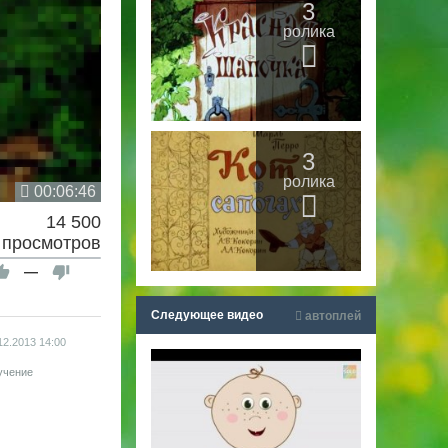
3
ролика
3
ролика
00:06:46
14 500
просмотров
—
Следующее видео
автоплей
12.2013
14:00
учение