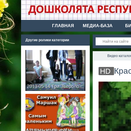
ГЛАВНАЯ
МЕДИА-БАЗА
Б
Другие ролики категории
Видео катало
Кра
HD
2013 05 14 Три Зверолова, Школа 463, 1 класс
Маленькие феи. Маршак. Мульт #стишок. Для самых маленьких. Деткам и малышам.