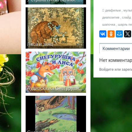
диафильм
,
муль
диапозитив
,
слайд
шапочка
,
шарль п
Лиса и заяц
Комментарии
Нет комментар
Войдите
или
зарег
Аудиосказка Снегурушка и Лиса | русская народная сказка для малышей