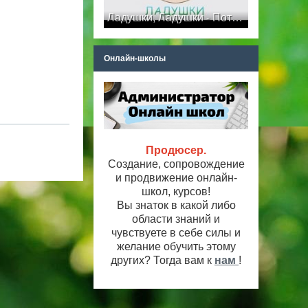
Ладушки, Ладушки - Потешки - Мультики для самых маленьких
Онлайн-школы
Продюсер.
Создание, сопровождение
и продвижение онлайн-
школ, курсов!
Вы знаток в какой либо
области знаний и
чувствуете в себе силы и
желание обучить этому
других? Тогда вам к
нам
!