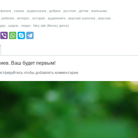
тфильм
,
сказка
,
аудиосказка
,
добрые
,
русские
,
детям
,
малышам
,
,
ребенок
,
интерес
,
история
,
аудиокниги
,
красная шапочка
,
красная
,
ерро
,
шарль
,
перро
,
fairy tale (literary genre)
иев. Ваш будет первым!
истрируйтесь
чтобы добавлять комментарии