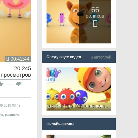
66
роликов
Следующее видео
автоплей
00:42:44
20 245
просмотров
—
Дитячі Пісні Украiнською Мовою - Курчата Пі-Пі
09.2018
08:42
уг, развитие
Онлайн-школы