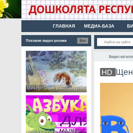
ГЛАВНАЯ
МЕДИА-БАЗА
Б
Похожие видео ролики
Все
Видео катало
Щенок 
HD
Интересный рассказ для детей Щенок
АЗБУКА ДЛЯ МАЛЫШЕЙ! Алфавит с животными - развивающие мультики для самых маленьких! Учим буквы