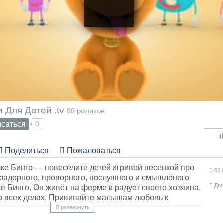
 Для Детей .tv
88 роликов
саться
0
Поделиться
Пожаловаться
ке Бинго — повеселите детей игривой песенкой про
02.
 задорного, проворного, послушного и смышлёного
Дос
е Бинго. Он живёт на ферме и радует своего хозяина,
о всех делах. Прививайте малышам любовь к
мцам! А еще выучим 5 букв! #детскиепесни
развернуть
й #yчимбуквы Караоке для детей «Щенок По Кличке