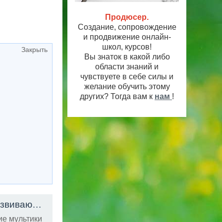
Продюсер.
Создание, сопровождение
и продвижение онлайн-
школ, курсов!
Закрыть
Вы знаток в какой либо
области знаний и
чувствуете в себе силы и
желание обучить этому
других? Тогда вам к
нам
!
АЗБУКА ДЛЯ МАЛЫШЕЙ! Алфавит с животными - развивающие мультики для самых маленьких! Учим буквы
е мультики