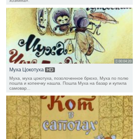
хозяина».
00:04:20
Муха Цокотуха
HD
Муха, муха цокотуха, позолоченное брюхо, Муха по полю
пошла и копеечку нашла. Пошла Муха на базар и купила
самовар...