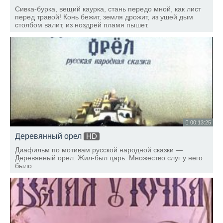
Сивка-бурка, вещий каурка, стань передо мной, как лист
перед травой! Конь бежит, земля дрожит, из ушей дым
столбом валит, из ноздрей пламя пышет.
00:13:25
Деревянный орел
HD
Диафильм по мотивам русской народной сказки —
Деревянный орел. Жил-был царь. Множество слуг у него
было.