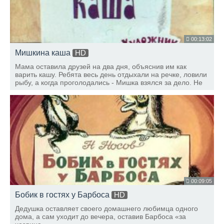
00:13:02
Мишкина каша
HD
Мама оставила друзей на два дня, объяснив им как
варить кашу. Ребята весь день отдыхали на речке, ловили
рыбу, а когда проголодались - Мишка взялся за дело. Не
такое и простое дело это оказалось - кашу варить...
00:09:05
Бобик в гостях у Барбоса
HD
Дедушка оставляет своего домашнего любимца одного
дома, а сам уходит до вечера, оставив Барбоса «за