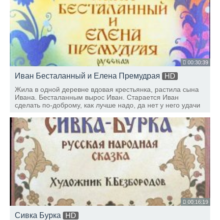
00:30:39
Иван Бесталанный и Елена Премудрая
HD
Жила в одной деревне вдовая крестьянка, растила сына
Ивана. Бесталанным вырос Иван. Старается Иван
сделать по-доброму, как лучше надо, да нет у него удачи
и разума мало. Женить бы Ивана — да кто за него
бесталанного пойдет.
00:16:19
Сивка Бурка
HD