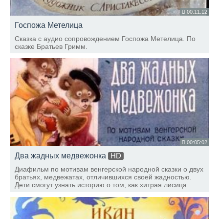
00:11:12
Госпожа Метелица
Сказка с аудио сопровождением Госпожа Метелица. По
сказке Братьев Гримм.
00:05:02
Два жадных медвежонка
HD
Диафильм по мотивам венгерской народной сказки о двух
братьях, медвежатах, отличившихся своей жадностью.
Дети смогут узнать историю о том, как хитрая лисица
лишила их сыра.