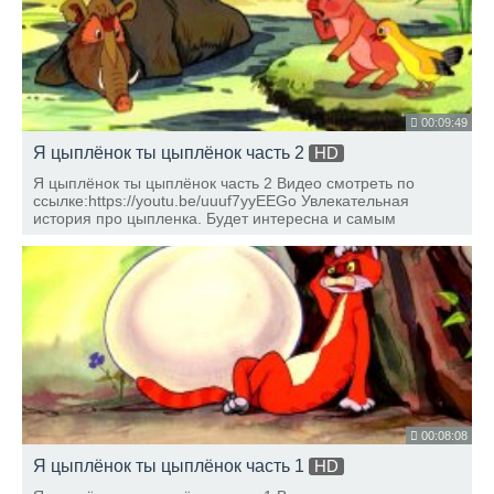
00:09:49
Я цыплёнок ты цыплёнок часть 2
HD
Я цыплёнок ты цыплёнок часть 2 Видео смотреть по
ссылке:https://youtu.be/uuuf7yyEEGo Увлекательная
история про цыпленка. Будет интересна и самым
маленьким и детям постарше.
00:08:08
Я цыплёнок ты цыплёнок часть 1
HD