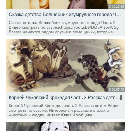
00:15:25
Сказка детства Волшебник изумрудного города Часть 2
Сказка детства Волшебник изумрудного города Часть 2
Видео смотреть по ссылке:https://youtu.be/DMuAfsowCSg
Всегда найдутся рядом друзья и помощники, которые
поддержат в минуты беды. Эта сказка - один из примеров
крепкой дружбы. Читает Юлия Хлюбцева
00:07:40
Корней Чуковский Крокодил часть 2 Рассказ детям
HD
Корней Чуковский Крокодил часть 2 Рассказ детям Видео
смотреть по ссылке: Интересный рассказ в стихах о
животных и людях. Читает Юлия Хлюбцева