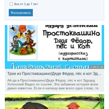
Все от 2 до 7 лет
Фильтровать
00:17:18
Трое из Простоквашино!Дядя Фёдор, пёс и кот Эдуард Успенский
Ай-да в Простоквашино!Дядя Фёдор, пёс и кот Эдуард
Успенский Видео по ссылке: Эта забавная история всем
давно известна. Если я напишу вам всего одно слово, то
вы сразу улыбнётесь и будете слушать и смотреть эту
историю.