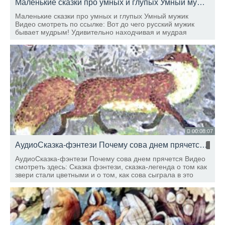
Маленькие сказки про умных и глупых Умный мужик
H
Маленькие сказки про умных и глупых Умный мужик
Видео смотреть по ссылке: Вот до чего русский мужик
бывает мудрым! Удивительно находчивая и мудрая
сказка! Читает сказку Хлюбцева Юлия
00:08:07
АудиоСказка-фэнтези Почему сова днем прячется
HD
АудиоСказка-фэнтези Почему сова днем прячется Видео
смотреть здесь: Сказка фэнтези, сказка-легенда о том как
звери стали цветными и о том, как сова сыграла в это
немалую роль! Читает Хлюбцева Юлия