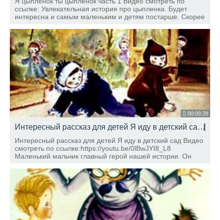
Я цыплёнок ты цыплёнок часть 1 Видео смотреть по
ссылке: Увлекательная история про цыпленка. Будет
интересна и самым маленьким и детям постарше. Скорее
идем слушать, чтобы узнать интересные факты из жизни
птиц и животных Читает Антошка
00:09:28
Интересный рассказ для детей Я иду в детский сад
HD
Интересный рассказ для детей Я иду в детский сад Видео
смотреть по ссылке:https://youtu.be/0lBwJYI8_L8
Маленький мальчик главный герой нашей истории. Он
расскажет вам о первом и самом главном событии в его
жизни. Читает Антошка