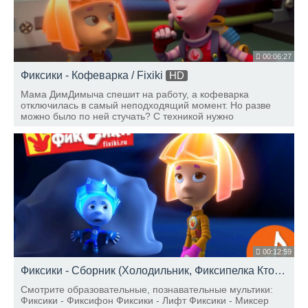
00:06:27
Фиксики - Кофеварка / Fixiki
HD
Мама ДимДимыча спешит на работу, а кофеварка
отключилась в самый неподходящий момент. Но разве
можно было по ней стучать? С техникой нужно
обращаться не только бережно, но и ласково! Ладно,
ДимДимыч и фиксики что-нибудь придумают!
00:12:59
Фиксики - Сборник (Холодильник, Фиксипелка Кто такие Фиксики, Электрочайник) / Fixiki
Смотрите образовательные, познавательные мультики:
Фиксики - Фиксифон Фиксики - Лифт Фиксики - Миксер