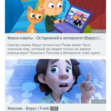
00:01:19
Фикси-советы - Осторожней в интернете! (Вирус) / Fixiki
Смотри серию Вирус полностью Разве может быть
опасным мир, который мы видим только на экране
компьютера? Конечно! Поэтому в Интернете тоже нужно
соблюдать правила безопасности! Дедус нам о них
расскажет!
00:06:25
Фиксики - Вирус / Fixiki
HD