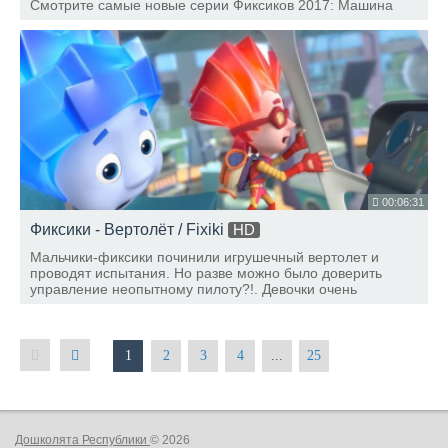
Смотрите самые новые серии Фиксиков 2017: Машина
Времени Посудомоечная машина Рюкзак Кормушка
Деньги - Паучок - Фиксики в приложении YouTube Детям.
00:06:31
Фиксики - Вертолёт / Fixiki
HD
Мальчики-фиксики починили игрушечный вертолет и
проводят испытания. Но разве можно было доверить
управление неопытному пилоту?!. Девочки очень
беспокоятся - и, как выясняется, не зря…
Полнометражный анимационный фильм "ФИКСИКИ.
1
2
3
4
...
25
Дошколята Республики
© 2026