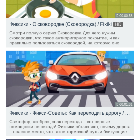
00:00:58
Фиксики - О сковородке (Сковородка) / Fixiki
HD
Смотри полную серию Сковородка Для чего нужны
сковородки, что такое антипригарное покрытие, и как
правильно пользоваться сковородой, на которую оно
нанесено - разбираемся вместе с фиксиками!
00:01:31
Фиксики - Фикси-Советы: Как переходить дорогу / Fixiki
Светофор, «зебра», знак перехода – вот верные
помощники пешехода! Фиксики объясняют, почему дорога
– опасное место, что такое тормозной путь и бликующие
элементы, чем отличаются вежливые водители и как