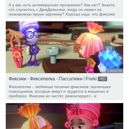
А у вас есть антивирусная программа? Как нет? Знаете,
что случилось с ДимДимычем, когда он нажал на
незнакомую яркую картинку? Хорошо еще, что фиксики
были рядом!
00:02:55
Фиксики - Фиксипелка - Пассатижи / Fixiki
HD
Фиксипелки - любимые песенки фиксиков: маленьких
помощников, которые живут и трудятся в машинах и
приборах. Фиксики их чистят, ремонтируют - и
рассказывают детям и взрослым об устройстве вещей.
Фиксипелка "Пассатижи". Пассатижи – смешной
инструмент.