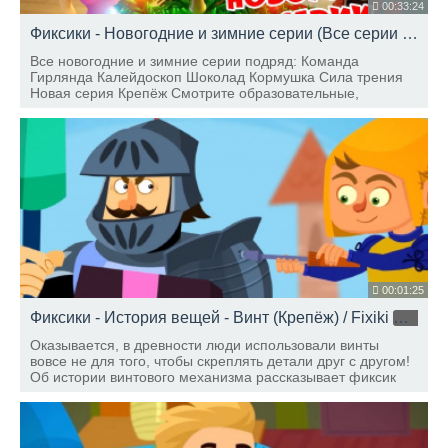
00:33:24
Фиксики - Новогодние и зимние серии (Все серии подряд) / Fixiki
Все новогодние и зимние серии подряд: Команда
Гирлянда Калейдоскоп Шоколад Кормушка Сила трения
Новая серия Крепёж Смотрите образовательные,
познавательные мультики: Фиксики - Фиксифон Фиксики -
Лифт Фиксики - Миксер Смотрите самые новые серии
Фиксик
00:01:25
Фиксики - История вещей - Винт (Крепёж) / Fixiki
HD
Оказывается, в древности люди использовали винты
вовсе не для того, чтобы скреплять детали друг с другом!
Об истории винтового механизма рассказывает фиксик
Дедус!