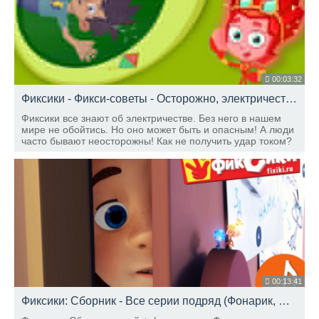
00:03:32
Фиксики - Фикси-советы - Осторожно, электричество! / Fixiki
Фиксики все знают об электричестве. Без него в нашем
мире не обойтись. Но оно может быть и опасным! А люди
часто бывают неосторожны! Как не получить удар током?
Послушаем фиксиков! Они помогут избежать беды!
00:13:41
Фиксики: Сборник - Все серии подряд (Фонарик, Фиксипелка Часики, Клавиатура) / Fixiki