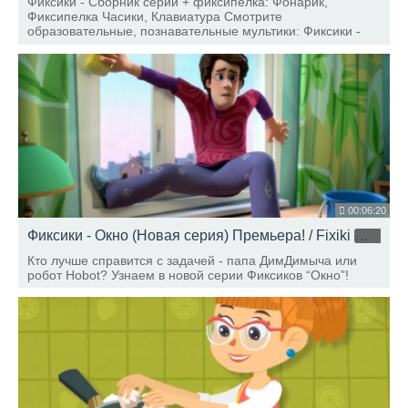
Фиксики - Сборник серий + фиксипелка: Фонарик,
Фиксипелка Часики, Клавиатура Смотрите
образовательные, познавательные мультики: Фиксики -
Фиксифон Фиксики - Лифт Фиксики - Миксер Смотрите
самые новые серии Фиксиков 2017: Машина Времени
Посудомоечная
00:06:20
Фиксики - Окно (Новая серия) Премьера! / Fixiki
HD
Кто лучше справится с задачей - папа ДимДимыча или
робот Hobot? Узнаем в новой серии Фиксиков “Окно”!