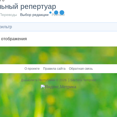
льный репертуар
Переводы
Выбор редакции
Рейтинг
фильтр
я отображения
О проекте
Правила сайта
Обратная связь
Дошколята Республики
© 2026
SiteStroi Template