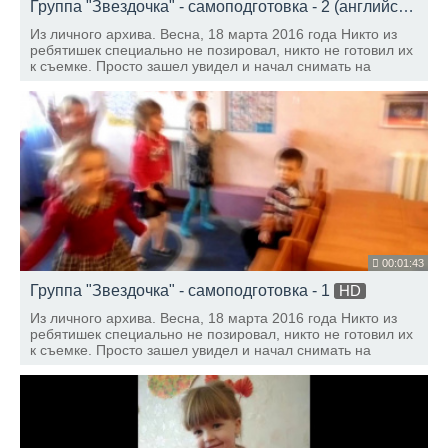
Группа "Звездочка" - самоподготовка - 2 (английский)
H
Из личного архива. Весна, 18 марта 2016 года Никто из
ребятишек специально не позировал, никто не готовил их
к съемке. Просто зашел увидел и начал снимать на
мобильник! Их даже не смутил посторонний для них
человек. Настоящие артисты!
00:01:43
Группа "Звездочка" - самоподготовка - 1
HD
Из личного архива. Весна, 18 марта 2016 года Никто из
ребятишек специально не позировал, никто не готовил их
к съемке. Просто зашел увидел и начал снимать на
мобильник! Их даже не смутил посторонний для них
человек. Настоящие артисты!