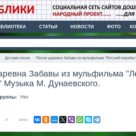
ИБЛИОТЕКА
СТАТЬИ
НОВОСТИ
ФОТО
К
Детские песни
Песня царевна Забавы из мульфильма "Летучий корабль"
аревна Забавы из мульфильма "Л
" Музыка М. Дунаевского.
группы:
Нет
28
admin