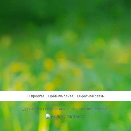
О проекте
Правила сайта
Обратная связь
Дошколята Республики
© 2026
SiteStroi Template