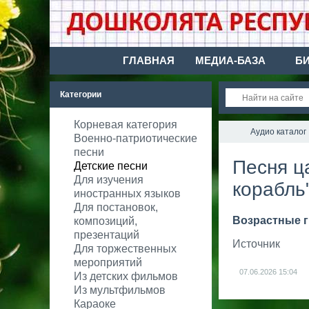
ГЛАВНАЯ
МЕДИА-БАЗА
Б
Категории
Корневая категория
Аудио каталог
Военно-патриотические
песни
Песня ц
Детские песни
Для изучения
корабль
иностранных языков
Для постановок,
Возрастные 
композиций,
презентаций
Источник
Для торжественных
мероприятий
07.06.2026
15:04
Из детских фильмов
Из мультфильмов
Караоке