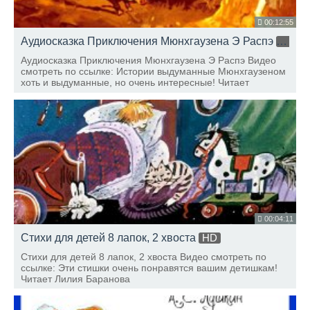
00:12:55
Аудиосказка Приключения Мюнхгаузена Э Распэ
HD
Аудиосказка Приключения Мюнхгаузена Э Распэ Видео
смотреть по ссылке: Истории выдуманные Мюнхгаузеном
хоть и выдуманные, но очень интересные! Читает
Антошка Н.
00:04:11
Стихи для детей 8 лапок, 2 хвоста
HD
Стихи для детей 8 лапок, 2 хвоста Видео смотреть по
ссылке: Эти стишки очень понравятся вашим детишкам!
Читает Лилия Баранова