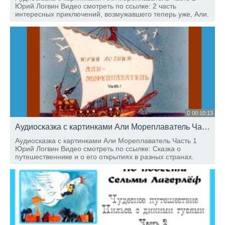
Юрий Логвин Видео смотреть по ссылке: 2 часть
интересных приключений, возмужавшего теперь уже, Али.
Приглашаем послушать историю о хитрости и невежестве
некоторых людей. Читает Юлия Хлюбцева
00:10:13
Аудиосказка с картинками Али Мореплаватель Часть 1
Аудиосказка с картинками Али Мореплаватель Часть 1
Юрий Логвин Видео смотреть по ссылке: Сказка о
путешественнике и о его открытиях в разных странах.
Ведь в мире столько интересного! Читает Юлия Хлюбцева