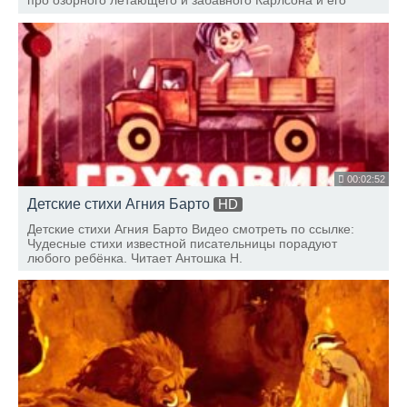
про озорного летающего и забавного Карлсона и его
друзьях. Читает Антошка Н.
00:02:52
Детские стихи Агния Барто
HD
Детские стихи Агния Барто Видео смотреть по ссылке:
Чудесные стихи известной писательницы порадуют
любого ребёнка. Читает Антошка Н.