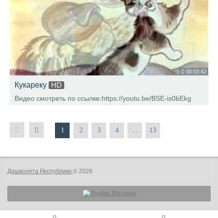
00:03:42
Кукареку
HD
Видео смотреть по ссылке:https://youtu.be/BSE-is0bEkg
1
2
3
4
...
13
Дошколята Республики
© 2026