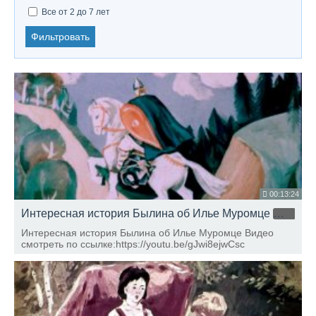
Все от 2 до 7 лет
Фильтровать
00:13:24
Интересная история Былина об Илье Муромце
HD
Интересная история Былина об Илье Муромце Видео
смотреть по ссылке:https://youtu.be/gJwi8ejwCsc