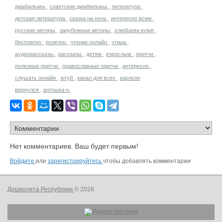
диафильмы
,
советские диафильмы
,
литература
,
детская литература
,
сказка на ночь
,
интересно всем
,
русские авторы
,
зарубежные авторы
,
хлюбцева юлия
,
бесплатно
,
полезно
,
чтение онлайн
,
чтица
,
аудиорассказы
,
рассказы
,
детям
,
взрослым
,
притчи
,
полезные притчи
,
православные притчи
,
интересно
,
слушать онлайн
,
ютуб
,
канал для всех
,
карлсон
вернулся
,
антошка н.
Нет комментариев. Ваш будет первым!
Войдите
или
зарегистрируйтесь
чтобы добавлять комментарии
Дошколята Республики
© 2026