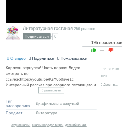
Литературная гостиная
256 роликов
Подписаться
0
195 просмотров
—
О видео
Поделиться
Пожаловаться
Карлсон вернулся! Часть первая Видео
21.08.2018
смотреть по
10:00
ссылке:https://youtu.be/KsY6b8sve1c
Интересный рассказ про озорного летающего и
Досуг, развитие
забавного Карлсона и его друзьях. Читает
развернуть
Антошка Н.
Тип
Диафильмы с озвучкой
вилеоролика
Предмет
Литература
аудиосказки
,
сказки народов мира
,
детский канал
,