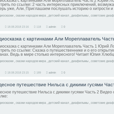
иосказка с картинками Али мореплаватель Часть 2 Юрий Л
треть по ссылке: 2 часть интересных приключений, возмуж
ерь уже, Али. Приглашаем послушать историю о хитрости и
оторых людей. Читает Юлия Хлюбцева
диосказки
,
сказки народов мира
,
детский канал
,
диафильмы
,
советские диа
18.08.2018
23:16
118
admin
0
диосказка с картинками Али Мореплаватель Част
иосказка с картинками Али Мореплаватель Часть 1 Юрий Л
треть по ссылке: Сказка о путешественнике и о его открыти
анах. Ведь в мире столько интересного! Читает Юлия Хлюб
диосказки
,
сказки народов мира
,
детский канал
,
диафильмы
,
советские диа
18.08.2018
23:15
189
admin
0
десное путешествие Нильса с дикими гусями Час
есное путешествие Нильса с дикими гусями Часть 2 Видео 
лке:
диосказки
,
сказки народов мира
,
детский канал
,
диафильмы
,
советские диа