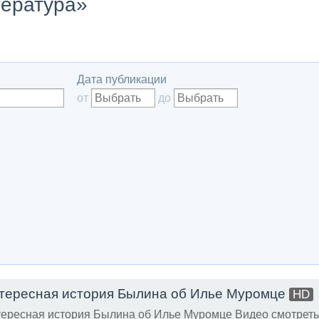
тература»
Дата публикации
от
до
тересная история Былина об Илье Муромце
HD
ересная история Былина об Илье Муромце Видео смотреть