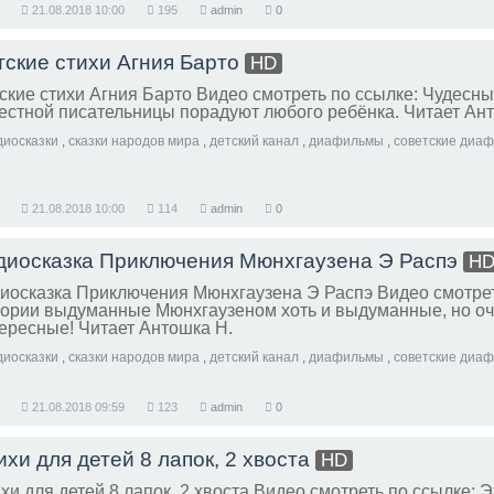
21.08.2018
10:00
195
admin
0
тские стихи Агния Барто
HD
ские стихи Агния Барто Видео смотреть по ссылке: Чудесны
естной писательницы порадуют любого ребёнка. Читает Ан
диосказки
,
сказки народов мира
,
детский канал
,
диафильмы
,
советские диа
21.08.2018
10:00
114
admin
0
диосказка Приключения Мюнхгаузена Э Распэ
H
иосказка Приключения Мюнхгаузена Э Распэ Видео смотрет
ории выдуманные Мюнхгаузеном хоть и выдуманные, но о
ересные! Читает Антошка Н.
диосказки
,
сказки народов мира
,
детский канал
,
диафильмы
,
советские диа
21.08.2018
09:59
123
admin
0
ихи для детей 8 лапок, 2 хвоста
HD
хи для детей 8 лапок, 2 хвоста Видео смотреть по ссылке: 