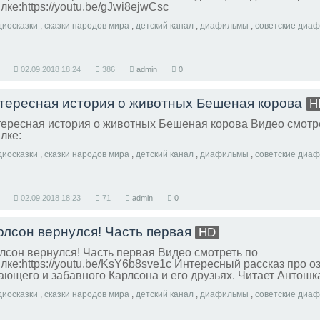
лке:https://youtu.be/gJwi8ejwCsc
диосказки
,
сказки народов мира
,
детский канал
,
диафильмы
,
советские диа
02.09.2018
18:24
386
admin
0
тересная история о животных Бешеная корова
H
ересная история о животных Бешеная корова Видео смотр
лке:
диосказки
,
сказки народов мира
,
детский канал
,
диафильмы
,
советские диа
02.09.2018
18:23
71
admin
0
рлсон вернулся! Часть первая
HD
лсон вернулся! Часть первая Видео смотреть по
лке:https://youtu.be/KsY6b8sve1c Интересный рассказ про о
ающего и забавного Карлсона и его друзьях. Читает Антошк
диосказки
,
сказки народов мира
,
детский канал
,
диафильмы
,
советские диа