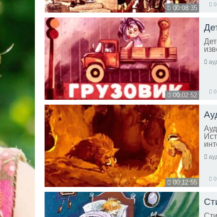
0
00:08:35
Де
Дет
изв
ау
0
00:02:52
Ау
Ауд
Ист
инт
ау
0
00:12:55
Ст
Сти