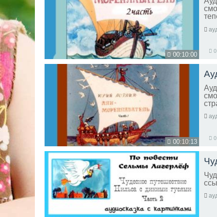
Ауд
смо
теп
нек
ау
0
00:10:00
Ау
Ауд
смо
стр
ау
0
00:10:13
Чу
Чуд
ссы
ау