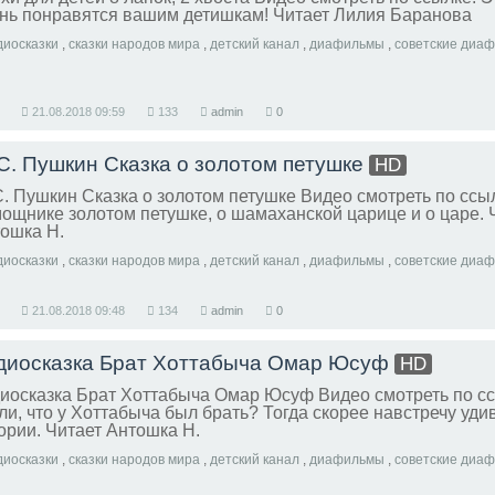
нь понравятся вашим детишкам! Читает Лилия Баранова
диосказки
,
сказки народов мира
,
детский канал
,
диафильмы
,
советские диа
21.08.2018
09:59
133
admin
0
 С. Пушкин Сказка о золотом петушке
HD
С. Пушкин Сказка о золотом петушке Видео смотреть по ссыл
ощнике золотом петушке, о шамаханской царице и о царе. 
ошка Н.
диосказки
,
сказки народов мира
,
детский канал
,
диафильмы
,
советские диа
21.08.2018
09:48
134
admin
0
диосказка Брат Хоттабыча Омар Юсуф
HD
иосказка Брат Хоттабыча Омар Юсуф Видео смотреть по сс
ли, что у Хоттабыча был брать? Тогда скорее навстречу уди
ории. Читает Антошка Н.
диосказки
,
сказки народов мира
,
детский канал
,
диафильмы
,
советские диа