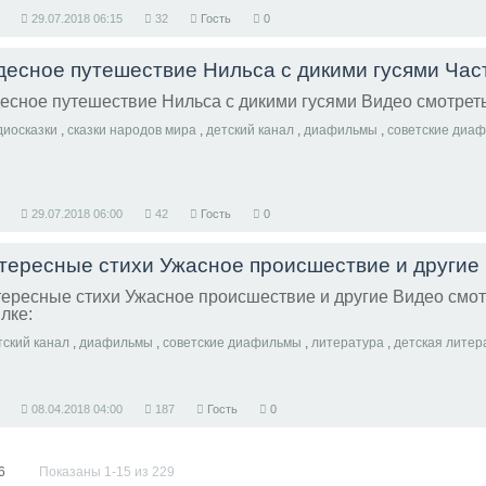
29.07.2018
06:15
32
Гость
0
десное путешествие Нильса с дикими гусями Час
есное путешествие Нильса с дикими гусями Видео смотреть
диосказки
,
сказки народов мира
,
детский канал
,
диафильмы
,
советские диа
29.07.2018
06:00
42
Гость
0
тересные стихи Ужасное происшествие и другие
ересные стихи Ужасное происшествие и другие Видео смот
лке:
тский канал
,
диафильмы
,
советские диафильмы
,
литература
,
детская литер
08.04.2018
04:00
187
Гость
0
6
Показаны 1-15 из 229