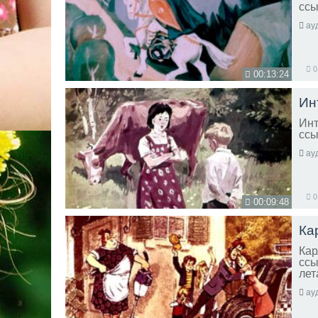
ссы
ау
0
00:13:24
Ин
Инт
ссы
ау
0
00:09:48
Ка
Кар
ссы
лет
ау