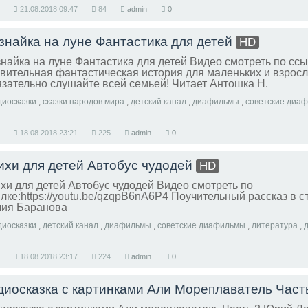
21.08.2018
09:47
84
admin
0
знайка на луне Фантастика для детей
HD
найка на луне Фантастика для детей Видео смотреть по ссы
вительная фантастическая история для маленьких и взросл
зательно слушайте всей семьей! Читает Антошка Н.
диосказки
,
сказки народов мира
,
детский канал
,
диафильмы
,
советские диа
18.08.2018
23:21
225
admin
0
ихи для детей Автобус чудодей
HD
хи для детей Автобус чудодей Видео смотреть по
лке:https://youtu.be/qzqpB6nA6P4 Поучительный рассказ в с
ия Баранова
диосказки
,
детский канал
,
диафильмы
,
советские диафильмы
,
литература
,
д
18.08.2018
23:17
224
admin
0
диосказка с картинками Али Мореплаватель Част