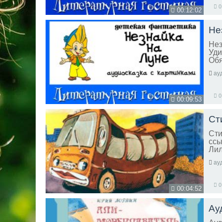
0
00:12:02
Не
Нез
Уди
Обя
ау
0
00:09:53
Ст
Сти
ссы
Лил
ау
0
00:04:52
Ау