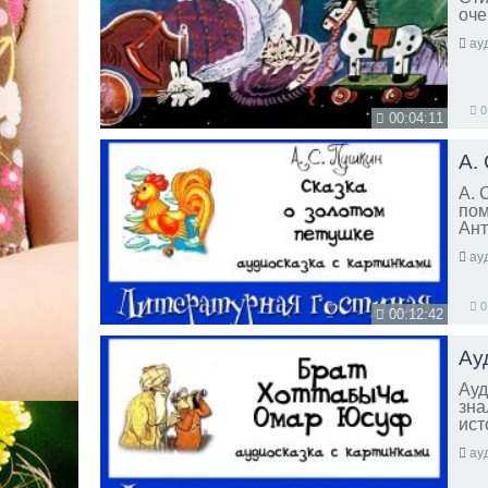
оче
ау
0
00:04:11
А.
А. 
пом
Ант
ау
0
00:12:42
Ау
Ауд
зна
ист
ау