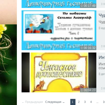
0
00:17:49
Чу
Чуд
ау
0
00:16:32
Ин
Инт
ссы
де
0
00:04:23
← Предыдущая
Следующая →
1
2
3
4
...
1