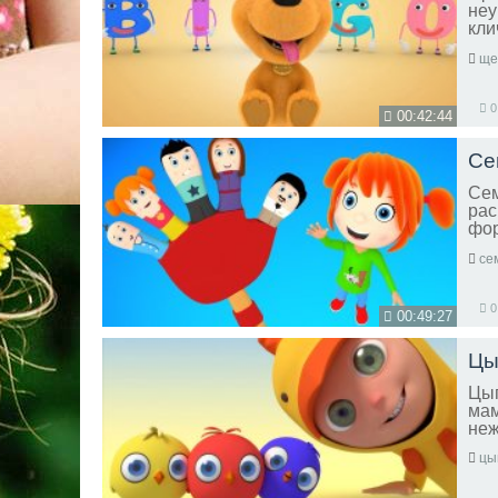
неу
кли
все
ще
0
00:42:44
Сем
рас
фор
вни
се
0
00:49:27
Цып
мам
неж
цы