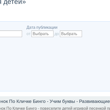
я детей»
Дата публикации
от
до
ок По Кличке Бинго - повеселите детей игривой песенкой п