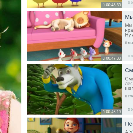
0
00:48:30
Мыш
нра
Ну 
хор
мы
0
00:47:00
Сме
лес
шаг
см
0
00:45:19
А У