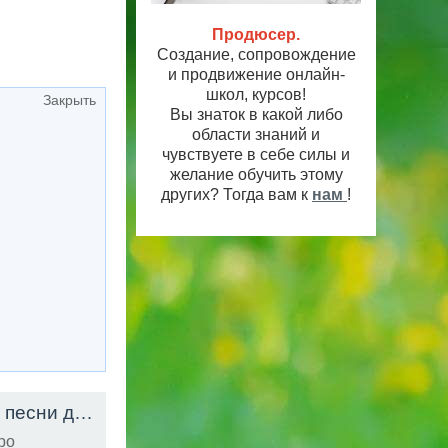
Продюсер.
Создание, сопровождение
и продвижение онлайн-
школ, курсов!
Закрыть
Вы знаток в какой либо
области знаний и
чувствуете в себе силы и
желание обучить этому
других? Тогда вам к
нам
!
Щенок По Кличке Бинго - Учим буквы - Развивающие песни для детей
HD
ро