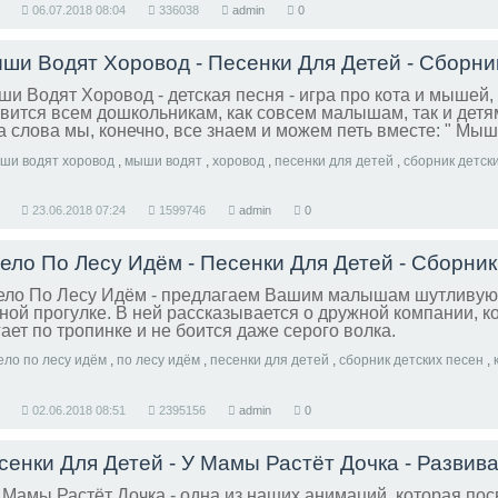
06.07.2018
08:04
336038
admin
0
и Водят Хоровод - детская песня - игра про кота и мышей,
вится всем дошкольникам, как совсем малышам, так и детя
а слова мы, конечно, все знаем и можем петь вместе: " Мы
овод. На лежанке дремлет кот.
ши водят хоровод
,
мыши водят
,
хоровод
,
песенки для детей
,
сборник детск
23.06.2018
07:24
1599746
admin
0
ло По Лесу Идём - предлагаем Вашим малышам шутливую 
ной прогулке. В ней рассказывается о дружной компании, к
ает по тропинке и не боится даже серого волка.
ело по лесу идём
,
по лесу идём
,
песенки для детей
,
сборник детских песен
,
02.06.2018
08:51
2395156
admin
0
 Мамы Растёт Дочка - одна из наших анимаций, которая по