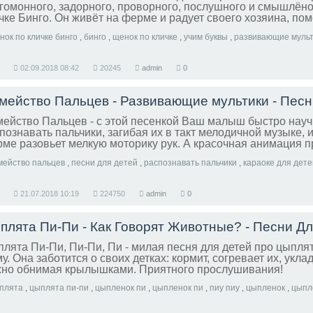
гомонного, задорного, проворного, послушного и смышлёно
чке Бинго. Он живёт на ферме и радует своего хозяина, пом
х делах.
нок по кличке бинго
,
бинго
,
щенок по кличке
,
учим буквы
,
развивающие мульт
02.09.2018
08:42
20245
admin
0
ейство Пальцев - с этой песенкой Ваш малыш быстро науч
познавать пальчики, загибая их в такт мелодичной музыке, и
ме разовьет мелкую моторику рук. А красочная анимация п
мание.
мейство пальцев
,
песни для детей
,
распознавать пальчики
,
караоке для дет
21.07.2018
10:19
224750
admin
0
лята Пи-Пи, Пи-Пи, Пи - милая песня для детей про цыплят
у. Она заботится о своих детках: кормит, согревает их, укла
но обнимая крылышками. Приятного прослушивания!
плята
,
цыплята пи-пи
,
цыпленок пи
,
цыпленок пи
,
пиу пиу
,
цыпленок
,
цыпл