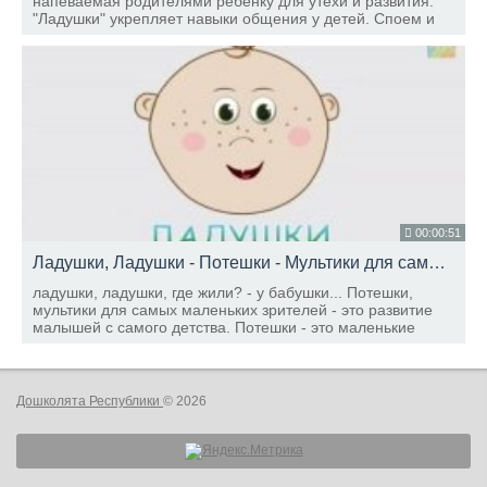
напеваемая родителями ребёнку для утехи и развития.
"Ладушки" укрепляет навыки общения у детей. Споем и
поиграем вместе! Новинка! Приложение "Песни для
Детей" для Android и iOS!
00:00:51
Ладушки, Ладушки - Потешки - Мультики для самых маленьких
ладушки, ладушки, где жили? - у бабушки... Потешки,
мультики для самых маленьких зрителей - это развитие
малышей с самого детства. Потешки - это маленькие
стишки, которые развлекают и обучают малыша, учат его
понимать речь.
Дошколята Республики
© 2026