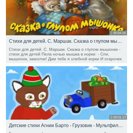
00:04:06
Стихи для детей. С. Маршак. Сказка о глупом мышонке - стихи для детей
Стихи для детей. С. Маршак. Сказка о глупом мышонке -
стихи для детей Пела ночью мышка в норке: - Спи,
мышонок, замолчи! Дам тебе я хлебной корки И огарочек
свечи. Отвечает ей мышонок: - Голосок твой слишком
тонок.
00:01:17
Детские стихи Агнии Барто - Грузовик - Мультфильм
HD