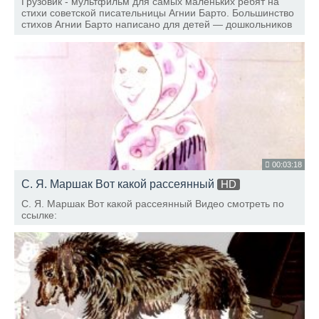
Грузовик - мультфильм для самых маленьких ребят на
стихи советской писательницы Агнии Барто. Большинство
стихов Агнии Барто написано для детей — дошкольников
или младших школьников. Стиль очень лёгкий, стихи
нетрудно читать и запоминать детям.
00:03:18
С. Я. Маршак Вот какой рассеянный
HD
С. Я. Маршак Вот какой рассеянный Видео смотреть по
ссылке: