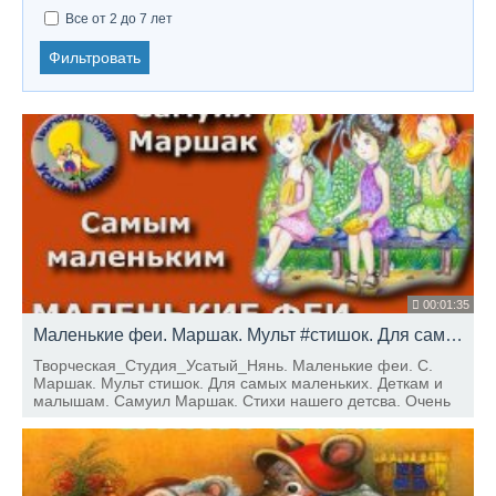
Все от 2 до 7 лет
Фильтровать
00:01:35
Маленькие феи. Маршак. Мульт #стишок. Для самых маленьких. Деткам и малышам.
Творческая_Cтудия_Усатый_Нянь. Маленькие феи. С.
Маршак. Мульт стишок. Для самых маленьких. Деткам и
малышам. Самуил Маршак. Стихи нашего детсва. Очень
Весёлое стихотворение. Думаю эти стихи нарвятся
деткам и малышам, и по сей день.