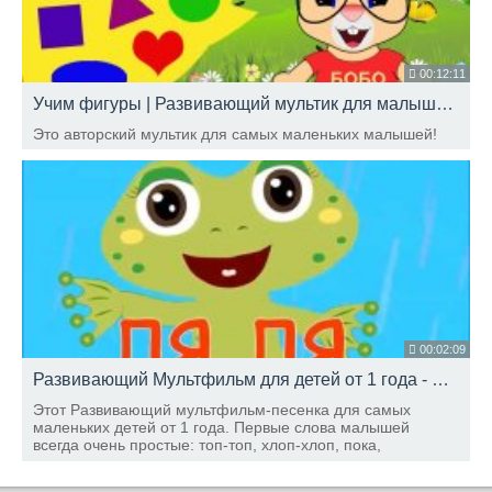
00:12:11
Учим фигуры | Развивающий мультик для малышей | Школа Кролика БОБО | Карточки Домана
Это авторский мультик для самых маленьких малышей!
00:02:09
Развивающий Мультфильм для детей от 1 года - Малыш и Лягушонок - Детская Песенка
Этот Развивающий мультфильм-песенка для самых
маленьких детей от 1 года. Первые слова малышей
всегда очень простые: топ-топ, хлоп-хлоп, пока,
бабах...Эти слова помогают стимулировать речь,
помогают сделать первые шаги, чтобы научиться