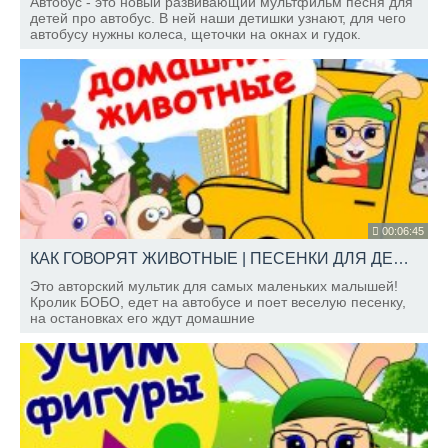
Автобус - это новый развивающий мультфильм песня для
детей про автобус. В ней наши детишки узнают, для чего
автобусу нужны колеса, щеточки на окнах и гудок.
Смотрите эту и другие детские песенки в нашем новом
мультике.
00:06:45
КАК ГОВОРЯТ ЖИВОТНЫЕ | ПЕСЕНКИ ДЛЯ ДЕТЕЙ | ШКОЛА КРОЛИКА БОБО
Это авторский мультик для самых маленьких малышей!
Кролик БОБО, едет на автобусе и поет веселую песенку,
на остановках его ждут домашние
животные.Подписывайтесь на наш канал, чтобы узнавать
о новых выпусках.