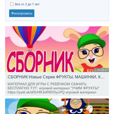
Все от 2 до 7 лет
Фильтровать
00:29:07
СБОРНИК Новые Серии ФРУКТЫ, МАШИНКИ, КОЛОБОК, УЧИМСЯ ГОВОРИТЬ, Школа Кролика БОБО
МАТЕРИАЛ ДЛЯ ИГРЫ С РЕБЁНКОМ СКАЧАТЬ
БЕСПЛАТНО ТУТ: игровой материал "УЧИМ ФРУКТЫ"
https://yadi.sk/d/5rHRJsRW3SycPQ игровой материал
"МАШИНКИ С МИГАЛКАМИ"
https://yadi.sk/d/c7vptx0P3SsTF7 игровой материал
"КОЛОБОК" https://yadi.