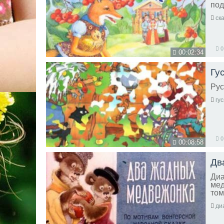
под
ск
0
00:02:34
Гу
Рус
гу
0
00:08:58
Дв
Диа
мед
том
ди