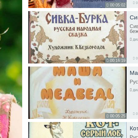
0
00:05:02
Си
Сив
беж
ди
0
00:16:19
Ма
Рус
ди
0
00:05:25
Кот
Рус