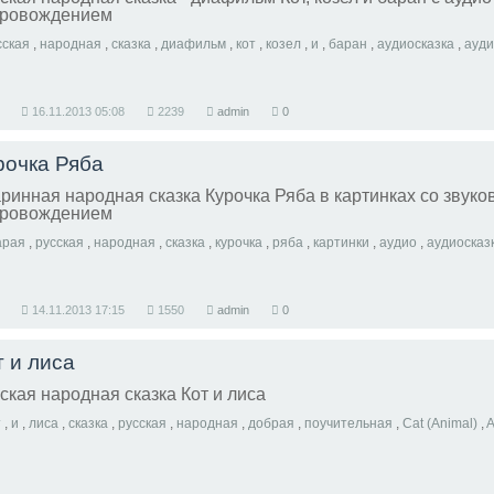
провождением
сская
,
народная
,
сказка
,
диафильм
,
кот
,
козел
,
и
,
баран
,
аудиосказка
,
ауд
16.11.2013
05:08
2239
admin
0
рочка Ряба
ринная народная сказка Курочка Ряба в картинках со звук
провождением
арая
,
русская
,
народная
,
сказка
,
курочка
,
ряба
,
картинки
,
аудио
,
аудиосказ
14.11.2013
17:15
1550
admin
0
т и лиса
ская народная сказка Кот и лиса
т
,
и
,
лиса
,
сказка
,
русская
,
народная
,
добрая
,
поучительная
,
Cat (Animal)
,
An