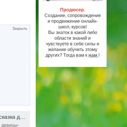
Продюсер.
Создание, сопровождение
и продвижение онлайн-
школ, курсов!
Закрыть
Вы знаток в какой либо
области знаний и
чувствуете в себе силы и
желание обучить этому
других? Тогда вам к
нам
!
Аудиосказка Снегурушка и Лиса | русская народная сказка для малышей
HD
а девицы-