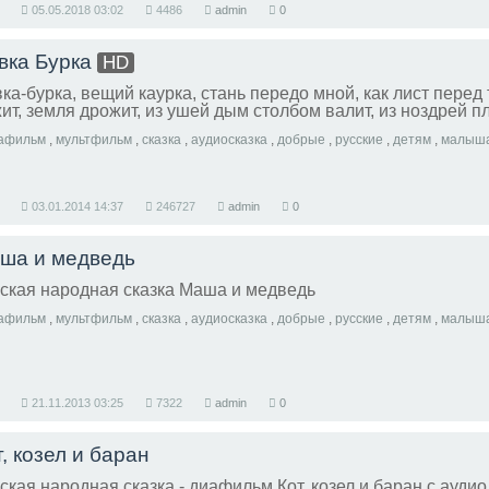
05.05.2018
03:02
4486
admin
0
вка Бурка
HD
ка-бурка, вещий каурка, стань передо мной, как лист перед 
ит, земля дрожит, из ушей дым столбом валит, из ноздрей п
афильм
,
мультфильм
,
сказка
,
аудиосказка
,
добрые
,
русские
,
детям
,
малыш
03.01.2014
14:37
246727
admin
0
ша и медведь
ская народная сказка Маша и медведь
афильм
,
мультфильм
,
сказка
,
аудиосказка
,
добрые
,
русские
,
детям
,
малыш
21.11.2013
03:25
7322
admin
0
, козел и баран
ская народная сказка - диафильм Кот, козел и баран с аудио