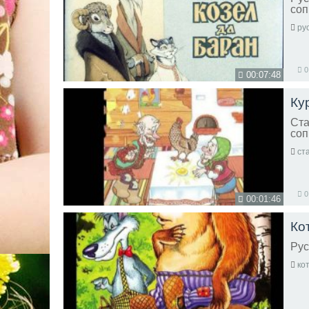
со
ру
0
00:07:48
Ку
Ста
со
ст
0
00:01:46
Ко
Рус
ко