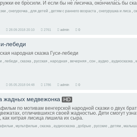
ружки ее бросили. И если бы не лисичка, окончилась бы сказ
азки
,
снегурочка
,
для детей
,
детям с раннего возраста
,
снегурушка и лиса
,
ск
28.09.2018
20:10
2761
admin
0
си-лебеди
ская народная сказка Гуси-лебеди
си
,
лебеди
,
сказка
,
русская
,
народная
,
вечерняя
,
сон
,
аудио
,
аудиосказка
,
05.05.2018
04:48
1786
admin
0
а жадных медвежонка
HD
фильм по мотивам венгерской народной сказки о двух брат
вежатах, отличившихся своей жадностью. Дети смогут узна
, как хитрая лисица лишила их сыра.
афильм
,
мультфильм
,
сказка
,
аудиосказка
,
добрые
,
русские
,
детям
,
малыш