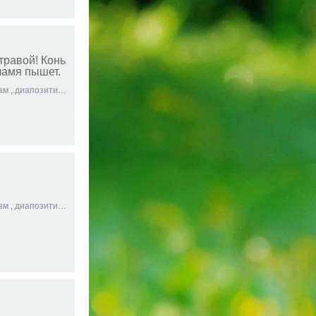
травой! Конь
ламя пышет.
ам
,
диапозитив
,
слайд
,
ребенок
,
интерес
,
история
,
аудиокниги
,
сивка бурк
ам
,
диапозитив
,
слайд
,
ребенок
,
интерес
,
история
,
маша и медведь
,
маша