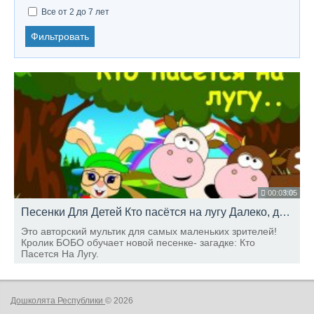
Все от 2 до 7 лет
Фильтровать
00:03:05
Песенки Для Детей Кто пасётся на лугу Далеко, далеко, на лугу пасутся КО.. ШКОЛА КРОЛИКА БОБО
Это авторский мультик для самых маленьких зрителей!
Кролик БОБО обучает новой песенке- загадке: Кто
Пасется На Лугу.
Дошколята Республики
© 2026