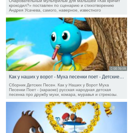
Очаровательный мультфильм для малышей «Как кричит
крокодил?» поставлен по сценарию и стихотворению
Андрея Усачева, самого, наверное, известного
современного детского писателя, поэта и драматурга.
00:39:59
Как у наших у ворот - Муха песенки поет - Детские Песни
Сборник Детских Песен. Как у Наших у Ворот Муха
Песенки Поет - (караоке) русская народная детская
песенка про дружбу мухи, комара, муравья и стрекозы.
Давайте вместе с нашими новыми друзьями петь и
танцевать под эту известную детскую песню.