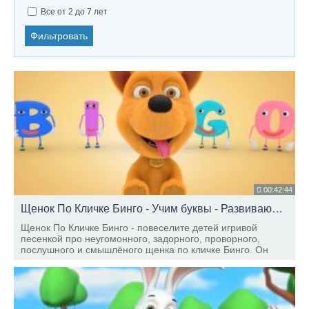
Все от 2 до 7 лет
Фильтровать
00:42:44
Щенок По Кличке Бинго - Учим буквы - Развивающие песни для детей
Щенок По Кличке Бинго - повеселите детей игривой
песенкой про неугомонного, задорного, проворного,
послушного и смышлёного щенка по кличке Бинго. Он
живёт на ферме и радует своего хозяина, помогая ему во
всех делах.