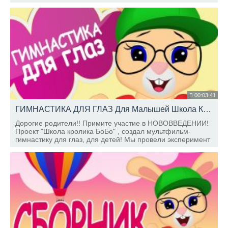
моторику рук. А красочная анимация привлечет его
внимание.
00:03:41
ГИМНАСТИКА ДЛЯ ГЛАЗ Для Малышей Школа Кролика Бобо
Дорогие родители!! Примите участие в НОВОВВЕДЕНИИ!
Проект "Школа кролика БоБо" , создал мультфильм-
гимнастику для глаз, для детей! Мы провели эксперимент
на фестивале "МАМА-ФЕСТ" , деткам и мамам очень
понравилось, хотим узнать и ваше мнение тоже!!!