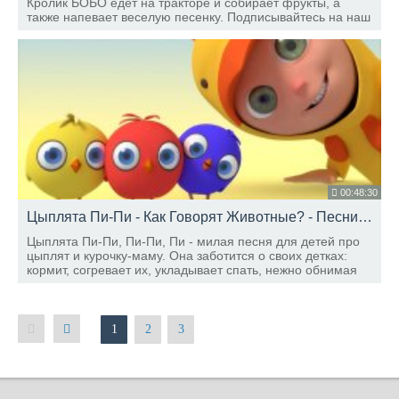
Кролик БОБО едет на тракторе и собирает фрукты, а
также напевает веселую песенку. Подписывайтесь на наш
канал, чтобы узнавать о новых выпусках.
00:48:30
Цыплята Пи-Пи - Как Говорят Животные? - Песни Для Детей
Цыплята Пи-Пи, Пи-Пи, Пи - милая песня для детей про
цыплят и курочку-маму. Она заботится о своих детках:
кормит, согревает их, укладывает спать, нежно обнимая
крылышками. Приятного прослушивания!
1
2
3