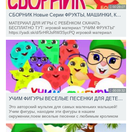
00:29:07
СБОРНИК Новые Серии ФРУКТЫ, МАШИНКИ, КОЛОБОК, УЧИМСЯ ГОВОРИТЬ, Школа Кролика БОБО
МАТЕРИАЛ ДЛЯ ИГРЫ С РЕБЁНКОМ СКАЧАТЬ
БЕСПЛАТНО ТУТ: игровой материал "УЧИМ ФРУКТЫ"
https://yadi.sk/d/5rHRJsRW3SycPQ игровой материал
"МАШИНКИ С МИГАЛКАМИ"
https://yadi.sk/d/c7vptx0P3SsTF7 игровой материал
"КОЛОБОК" https://yadi.
00:09:32
УЧИМ ФИГУРЫ ВЕСЕЛЫЕ ПЕСЕНКИ ДЛЯ ДЕТЕЙ Развивающие мультики ШКОЛА КРОЛИКА БОБО
Это авторский мультик для самых маленьких малышей!
Учим фигуры, находим эти фигуры в нашем
окружении,поем веселые песенки с любимым кроликом
БОБО !