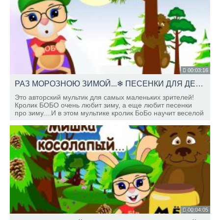
00:03:16
РАЗ МОРОЗНОЮ ЗИМОЙ...❄ ПЕСЕНКИ ДЛЯ ДЕТЕЙ Школа Кролика БОБО Развивающие мультики
Это авторский мультик для самых маленьких зрителей!
Кролик БОБО очень любит зиму, а еще любит песенки
про зиму....И в этом мультике кролик БоБо научит веселой
песенке "Почему медведь зимой спит."
00:04:05