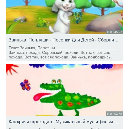
00:45:27
Заинька, Попляши - Песенки Для Детей - Сборник Детских Песен
Текст Заинька, Попляши __________________________
Заинька, походи, Серенький, походи, Вот так, вот сяк
походи, Вот так, вот сяк походи. Заинька, подбодрись,
Серенький, подбодрись, Вот так, вот сяк подбодрись, Вот
так, вот сяк подбодрись.
00:03:55
Как кричит крокодил - Музыкальный мультфильм - Союзмультфильм 2012