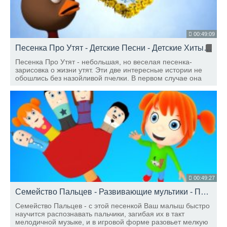
00:49:09
Песенка Про Утят - Детские Песни - Детские Хиты
HD
Песенка Про Утят - небольшая, но веселая песенка-
зарисовка о жизни утят. Эти две интересные истории не
обошлись без назойливой пчелки. В первом случае она
наябедничала, а во втором – помешала маленькой уточке
плыть домой вместе с мамой.
00:49:27
Семейство Пальцев - Развивающие мультики - Песни для Детей
Семейство Пальцев - с этой песенкой Ваш малыш быстро
научится распознавать пальчики, загибая их в такт
мелодичной музыке, и в игровой форме разовьет мелкую