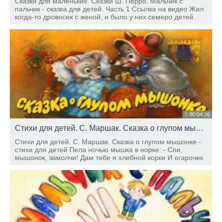
Сказки для маленьких. Сказки Ш. Перро. Мальчик с
пальчик - сказка для детей. Часть 1 Ссылка на видео Жил
когда-то дровосек с женой, и было у них семеро детей.
Все семеро — мальчуганы: три пары близнецов и еще
один, самый младший.
00:04:06
Стихи для детей. С. Маршак. Сказка о глупом мышонке - стихи для детей
Стихи для детей. С. Маршак. Сказка о глупом мышонке -
стихи для детей Пела ночью мышка в норке: - Спи,
мышонок, замолчи! Дам тебе я хлебной корки И огарочек
свечи. Отвечает ей мышонок: - Голосок твой слишком
тонок.