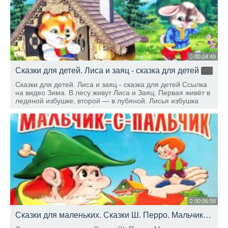
00:04:49
Сказки для детей. Лиса и заяц - сказка для детей
HD
Сказки для детей. Лиса и заяц - сказка для детей Ссылка
на видео Зима. В лесу живут Лиса и Заяц. Первая живёт в
ледяной избушке, второй — в лубяной. Лисья избушка
красивее, но — вот беда!
00:06:58
Сказки для маленьких. Сказки Ш. Перро. Мальчик с пальчик - сказка для детей. Часть 1