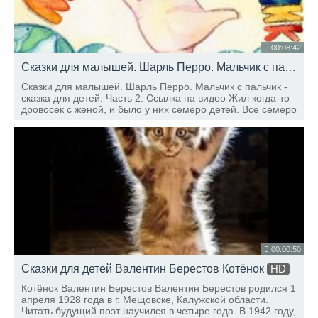
00:08:42
Сказки для малышей. Шарль Перро. Мальчик с пальчик - сказка для детей. Часть 2
Сказки для малышей. Шарль Перро. Мальчик с пальчик -
сказка для детей. Часть 2. Ссылка на видео Жил когда-то
дровосек с женой, и было у них семеро детей. Все семеро
— мальчуганы: три пары близнецов и еще один, самый
младший.
00:00:50
Сказки для детей Валентин Берестов Котёнок
HD
Котёнок Валентин Берестов Валентин Берестов родился 1
апреля 1928 года в г. Мещовске, Калужской области.
Читать будущий поэт научился в четыре года. В 1942 году,