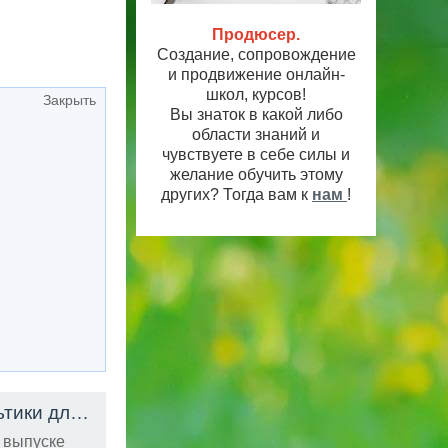
Продюсер.
Создание, сопровождение
и продвижение онлайн-
школ, курсов!
Закрыть
Вы знаток в какой либо
области знаний и
чувствуете в себе силы и
желание обучить этому
других? Тогда вам к
нам
!
Фиксики - О подводной лодке | Познавательные мультики для детей
HD
м выпуске