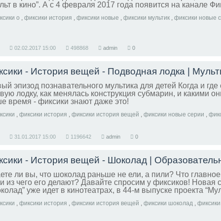
льт в кино”. А с 4 февраля 2017 года появится на канале Фи
ксики о
,
фиксики история
,
фиксики новые
,
фиксики мультик
,
фиксики новые 
02.02.2017
15:00
498868
admin
0
ый эпизод познавательного мультика для детей Когда и где
вую лодку, как менялась конструкция субмарин, и какими он
е время - фиксики знают даже это!
ксики
,
фиксики история
,
фиксики история вещей
,
фиксики новые серии
,
фик
31.01.2017
15:00
1196642
admin
0
ете ли вы, что шоколад раньше не ели, а пили? Что главное
 и из чего его делают? Давайте спросим у фиксиков! Новая 
колад” уже идет в кинотеатрах, в 44-м выпуске проекта “Муль
ксики
,
фиксики история
,
фиксики история вещей
,
фиксики шоколад
,
фиксики