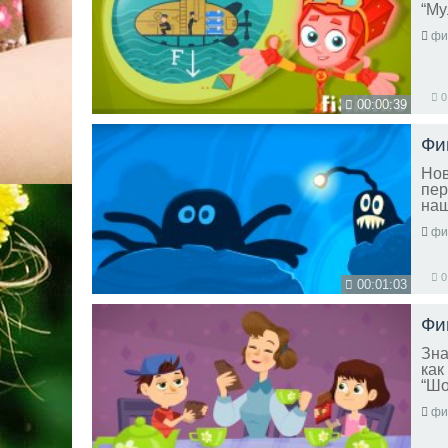
“Му
фи
0
00:00:39
Нов
пер
наш
фи
0
00:01:03
Зна
как
“Шо
фи