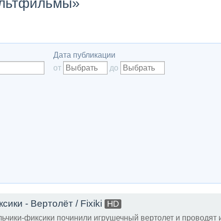
ультфильмы»
Дата публикации
от
до
сики - Вертолёт / Fixiki
HD
ьчики-фиксики починили игрушечный вертолет и проводят 