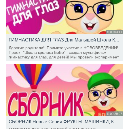
00:03:41
ГИМНАСТИКА ДЛЯ ГЛАЗ Для Малышей Школа Кролика Бобо
Дорогие родители!! Примите участие в НОВОВВЕДЕНИИ!
Проект "Школа кролика БоБо" , создал мультфильм-
гимнастику для глаз, для детей! Мы провели эксперимент
на фестивале "МАМА-ФЕСТ" , деткам и мамам очень
понравилось, хотим узнать и ваше мнение тоже!!!
00:29:07
СБОРНИК Новые Серии ФРУКТЫ, МАШИНКИ, КОЛОБОК, УЧИМСЯ ГОВОРИТЬ, Школа Кролика БОБО