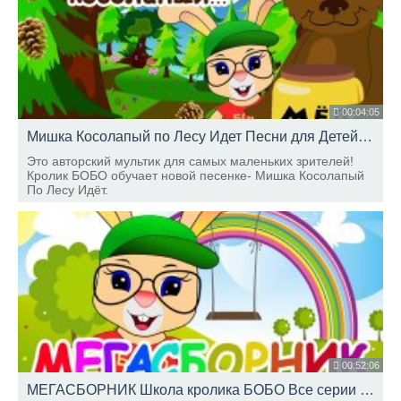
00:04:05
Мишка Косолапый по Лесу Идет Песни для Детей Развивающие Мультики ШКОЛА КРОЛИКА БОБО
Это авторский мультик для самых маленьких зрителей!
Кролик БОБО обучает новой песенке- Мишка Косолапый
По Лесу Идёт.
00:52:06
МЕГАСБОРНИК Школа кролика БОБО Все серии подряд Развивающие мультики ПОТЕШКИ, ПЕСЕНКИ, СТИШКИ