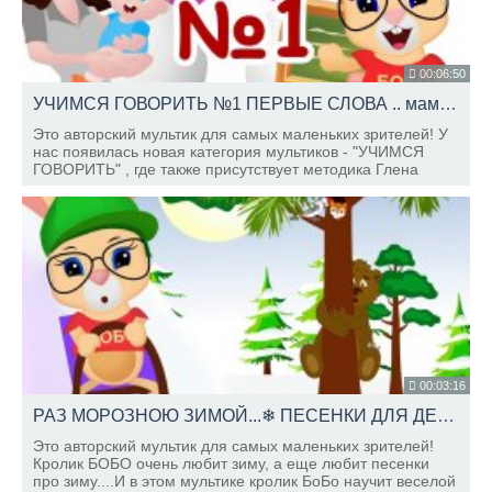
00:06:50
УЧИМСЯ ГОВОРИТЬ №1 ПЕРВЫЕ СЛОВА .. мама, папа... ШКОЛА КРОЛИКА БОБО КАРТОЧКИ ДОМАНА
Это авторский мультик для самых маленьких зрителей! У
нас появилась новая категория мультиков - "УЧИМСЯ
ГОВОРИТЬ" , где также присутствует методика Глена
Домана - одна из самых популярных методик раннего
развития детей!
00:03:16
РАЗ МОРОЗНОЮ ЗИМОЙ...❄ ПЕСЕНКИ ДЛЯ ДЕТЕЙ Школа Кролика БОБО Развивающие мультики
Это авторский мультик для самых маленьких зрителей!
Кролик БОБО очень любит зиму, а еще любит песенки
про зиму....И в этом мультике кролик БоБо научит веселой