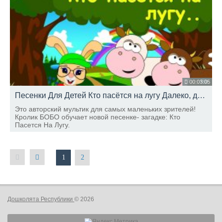
00:03:05
Песенки Для Детей Кто пасётся на лугу Далеко, далеко, на лугу пасутся КО.. ШКОЛА КРОЛИКА БОБО
Это авторский мультик для самых маленьких зрителей!
Кролик БОБО обучает новой песенке- загадке: Кто
Пасется На Лугу.
1
2
Дошколята Республики
© 2026