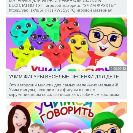
МАТЕРИАЛ ДЛЯ ИГРЫ С РЕБЁНКОМ СКАЧАТЬ
БЕСПЛАТНО ТУТ: игровой материал "УЧИМ ФРУКТЫ"
https://yadi.sk/d/5rHRJsRW3SycPQ игровой материал
"МАШИНКИ С МИГАЛКАМИ"
https://yadi.sk/d/c7vptx0P3SsTF7 игровой материал
"КОЛОБОК" https://yadi.
00:09:32
УЧИМ ФИГУРЫ ВЕСЕЛЫЕ ПЕСЕНКИ ДЛЯ ДЕТЕЙ Развивающие мультики ШКОЛА КРОЛИКА БОБО
Это авторский мультик для самых маленьких малышей!
Учим фигуры, находим эти фигуры в нашем
окружении,поем веселые песенки с любимым кроликом
БОБО !