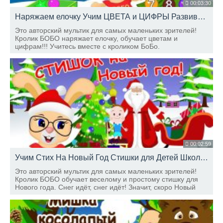
00:03:30
Наряжаем елочку Учим ЦВЕТА и ЦИФРЫ Развивающий мультик про НОВЫЙ ГОД Школа Кролика БоБо
Это авторский мультик для самых маленьких зрителей!
Кролик БОБО наряжает елочку, обучает цветам и
цифрам!!! Учитесь вместе с кроликом БоБо.
00:02:59
Учим Стих На Новый Год Стишки для Детей Школа Кролика БоБо
Это авторский мультик для самых маленьких зрителей!
Кролик БОБО обучает веселому и простому стишку для
Нового года. Снег идёт, снег идёт! Значит, скоро Новый
Год! Дед Мороз к нам придёт, Всем подарки принесёт!
Учитесь вместе с кроликом Бобо)))