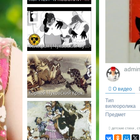
Телефон | Чуковский мультфильм советский старый
admi
О видео
Корней Чуковский Крокодил часть 2 Рассказ детям
Тип
вилеоролика
Предмет
детские стихи
,
с
Корней Чуковский Пента и Морские пираты Часть 1