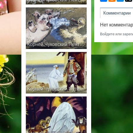
Комментарии
Нет комментар
Войдите
или
зарег
Корней Чуковский Пента и Морские пираты Часть 2
Корней Чуковский Путешествие в Страну Обезьян Часть 1