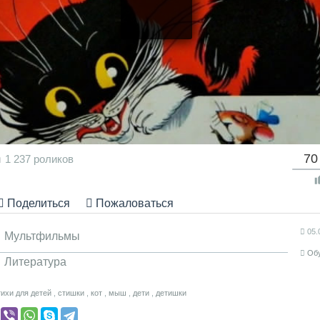
n
70
1 237 роликов
Поделиться
Пожаловаться
05.
Мультфильмы
Об
Литература
тихи для детей
,
стишки
,
кот
,
мыш
,
дети
,
детишки