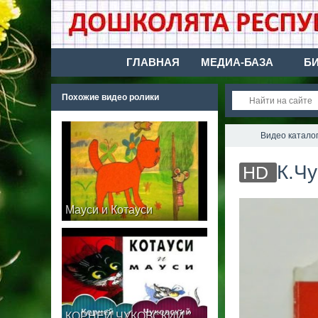
ГЛАВНАЯ
МЕДИА-БАЗА
Б
Похожие видео ролики
Видео катало
К.Чу
HD
Мауси и Котауси
КОРНЕЙ ЧУКОВСКИЙ "КАТАУСИ И МАУСИ"