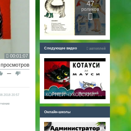
47
роликов
Следующее видео
автоплей
00:01:07
 просмотров
—
КОРНЕЙ ЧУКОВСКИЙ "КАТАУСИ И МАУСИ"
08.2018
20:57
учение
Онлайн-школы