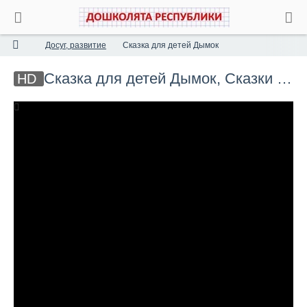
Аудиосказка Грузинская народная сказка Сварливые старухи и разумная девочка Слушать онлайн
Литературная гостиная
00:03:33
Досуг, развитие
Сказка для детей Дымок
Аудиосказка Белорусская народная сказка Андрей всех мудрей Слушать онлайн
Литературная гостиная
00:09:25
Сказка для детей Дымок, Сказки для детей (аудио,виде, анимация...)
HD
Аудиосказка Армянская народная сказка Волшебная роза Слушать онлайн
00:07:04
Литературная гостиная
00:10:30
Аудиосказка Русская народная сказка У страха глаза велики Слушать онлайн
Литературная гостиная
00:03:10
Корней Чуковский Крокодил часть 2 Рассказ детям
Литературная гостиная
00:07:40
АудиоСказка-фэнтези Почему сова днем прячется
Литературная гостиная
00:08:07
Сказка на ночь Как поживаешь, зайчишка Пушишка
Литературная гостиная
00:07:54