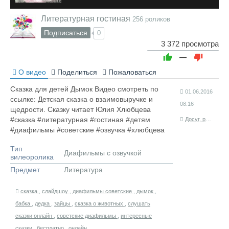
Литературная гостиная
256 роликов
Подписаться
0
3 372 просмотра
—
О видео
Поделиться
Пожаловаться
Сказка для детей Дымок Видео смотреть по
01.06.2016
ссылке: Детская сказка о взаимовыручке и
08:16
щедрости. Сказку читает Юлия Хлюбцева
#сказка #литературная #гостиная #детям
Досуг, развитие
#диафильмы #советские #озвучка #хлюбцева
Тип
Диафильмы с озвучкой
вилеоролика
Предмет
Литература
сказка
,
слайдшоу
,
диафильмы советские
,
дымок
,
бабка
,
дедка
,
зайцы
,
сказка о животных
,
слушать
сказки онлайн
,
советские диафильмы
,
интересные
сказки
,
бесплатно
,
онлайн