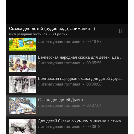
Сказка для малышей Репка
Литературная гостиная
00:02:30
Сказки для детей (аудио,виде, анимация...)
Литературная гостиная
21 ролик
Анимированная сказка для детей Три Поросёнка Перевод Сергей Михалков
Литературная гостиная
00:18:57
Венгерская народная сказка для детей: Два жадных медвежонка
Литературная гостиная
00:05:56
Болгарская народная сказка для детей Друзья познаются в беде
Литературная гостиная
00:09:06
Сказка для детей Дымок
Литературная гостиная
00:07:04
Для детей Сказка об умном мышонке в стихах С.Маршак
Литературная гостиная
00:06:10