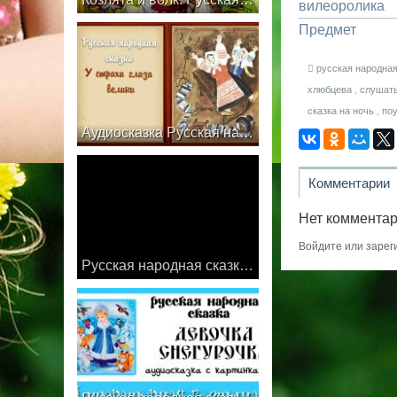
вилеоролика
Предмет
русская народна
хлюбцева
,
слушать
сказка на ночь
,
поу
Аудиосказка Русская народная сказка У страха глаза велики Слушать онлайн
Комментарии
Нет комментар
Войдите
или
зарег
Русская народная сказка Машенька и Медведь