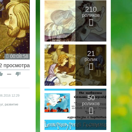
210
роликов
21
00:08:58
ролик
2 просмотра
—
50
06.2016
12:29
роликов
уг, развитие