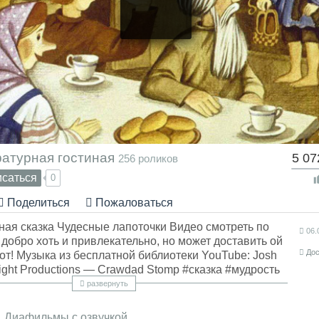
ратурная гостиная
5 07
256 роликов
саться
0
Поделиться
Пожаловаться
ная сказка Чудесные лапоточки Видео смотреть по
06.
 добро хоть и привлекательно, но может доставить ой
Дос
пот! Музыка из бесплатной библиотеки YouTube: Josh
ight Productions — Crawdad Stomp #сказка #мудрость
 #литературнаягостиная #длявсех #хлюбцева
развернуть
кая #народная #диафильм #советские
Диафильмы с озвучкой