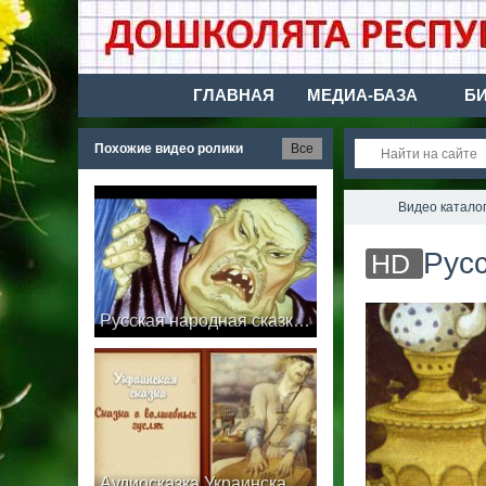
ГЛАВНАЯ
МЕДИА-БАЗА
Б
Похожие видео ролики
Все
Видео катало
Русс
HD
Русская народная сказка Чудесные ягоды
Аудиосказка Украинская народная сказка Сказка о чудесных волшебных гуслях