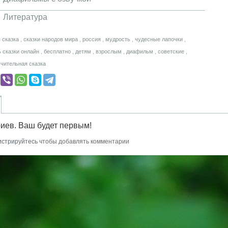
Литература
я сказка
,
сказки народов мира
,
россия
,
мудрость
,
чудесные лапочки
,
 сказки онлайн
,
бесплатно
,
детям
,
взрослым
,
диафильм
,
советские
,
чительная сказка
иев. Ваш будет первым!
истрируйтесь
чтобы добавлять комментарии