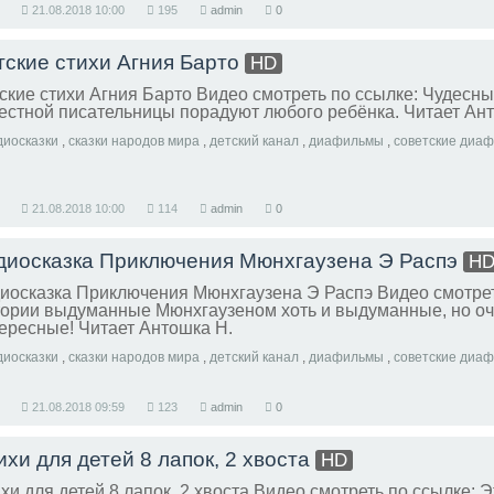
21.08.2018
10:00
195
admin
0
тские стихи Агния Барто
HD
ские стихи Агния Барто Видео смотреть по ссылке: Чудесны
естной писательницы порадуют любого ребёнка. Читает Ан
диосказки
,
сказки народов мира
,
детский канал
,
диафильмы
,
советские диа
21.08.2018
10:00
114
admin
0
диосказка Приключения Мюнхгаузена Э Распэ
H
иосказка Приключения Мюнхгаузена Э Распэ Видео смотрет
ории выдуманные Мюнхгаузеном хоть и выдуманные, но о
ересные! Читает Антошка Н.
диосказки
,
сказки народов мира
,
детский канал
,
диафильмы
,
советские диа
21.08.2018
09:59
123
admin
0
ихи для детей 8 лапок, 2 хвоста
HD
хи для детей 8 лапок, 2 хвоста Видео смотреть по ссылке: 