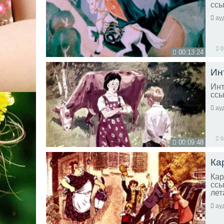
ссы
ау
0
00:13:24
Ин
Инт
ссы
ау
0
00:09:48
Ка
Кар
ссы
лет
ау