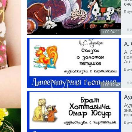
оче
ау
0
00:04:11
А.
А. 
пом
Ант
ау
0
00:12:42
Ау
Ауд
зна
ист
ау