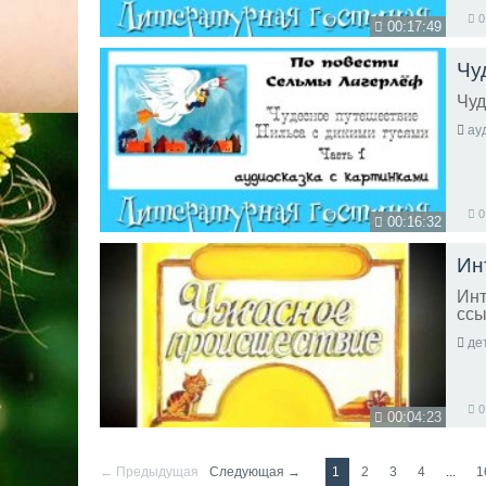
0
00:17:49
Чу
Чуд
ау
0
00:16:32
Ин
Инт
ссы
де
0
00:04:23
← Предыдущая
Следующая →
1
2
3
4
...
1