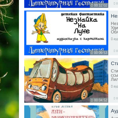
0
00:12:02
Не
Нез
Уди
Обя
ау
0
00:09:53
Ст
Сти
ссы
Лил
ау
0
00:04:52
Ау