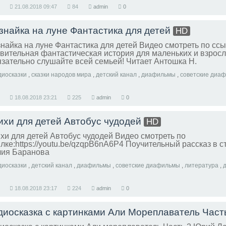
21.08.2018
09:47
84
admin
0
знайка на луне Фантастика для детей
HD
найка на луне Фантастика для детей Видео смотреть по ссы
вительная фантастическая история для маленьких и взросл
зательно слушайте всей семьей! Читает Антошка Н.
диосказки
,
сказки народов мира
,
детский канал
,
диафильмы
,
советские диа
18.08.2018
23:21
225
admin
0
ихи для детей Автобус чудодей
HD
хи для детей Автобус чудодей Видео смотреть по
лке:https://youtu.be/qzqpB6nA6P4 Поучительный рассказ в с
ия Баранова
диосказки
,
детский канал
,
диафильмы
,
советские диафильмы
,
литература
,
д
18.08.2018
23:17
224
admin
0
диосказка с картинками Али Мореплаватель Част