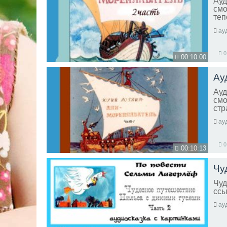
Ауд
смо
теп
нек
ау
0
00:10:00
Ау
Ауд
смо
стр
ау
0
00:10:13
Чу
Чуд
ссы
ау