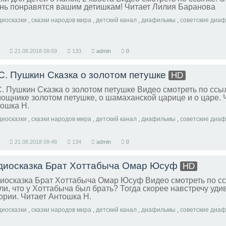
нь понравятся вашим детишкам! Читает Лилия Баранова
диосказки
,
сказки народов мира
,
детский канал
,
диафильмы
,
советские диа
21.08.2018
09:59
133
admin
0
 С. Пушкин Сказка о золотом петушке
HD
С. Пушкин Сказка о золотом петушке Видео смотреть по ссыл
ощнике золотом петушке, о шамаханской царице и о царе. 
ошка Н.
диосказки
,
сказки народов мира
,
детский канал
,
диафильмы
,
советские диа
21.08.2018
09:48
134
admin
0
диосказка Брат Хоттабыча Омар Юсуф
HD
иосказка Брат Хоттабыча Омар Юсуф Видео смотреть по сс
ли, что у Хоттабыча был брать? Тогда скорее навстречу уди
ории. Читает Антошка Н.
диосказки
,
сказки народов мира
,
детский канал
,
диафильмы
,
советские диа