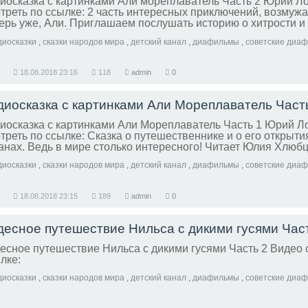
иосказка с картинками Али мореплаватель Часть 2 Юрий Л
треть по ссылке: 2 часть интересных приключений, возмуж
ерь уже, Али. Приглашаем послушать историю о хитрости и
оторых людей. Читает Юлия Хлюбцева
диосказки
,
сказки народов мира
,
детский канал
,
диафильмы
,
советские диа
18.08.2018
23:16
118
admin
0
диосказка с картинками Али Мореплаватель Част
иосказка с картинками Али Мореплаватель Часть 1 Юрий Л
треть по ссылке: Сказка о путешественнике и о его открыти
анах. Ведь в мире столько интересного! Читает Юлия Хлюб
диосказки
,
сказки народов мира
,
детский канал
,
диафильмы
,
советские диа
18.08.2018
23:15
189
admin
0
десное путешествие Нильса с дикими гусями Час
есное путешествие Нильса с дикими гусями Часть 2 Видео 
лке:
диосказки
,
сказки народов мира
,
детский канал
,
диафильмы
,
советские диа