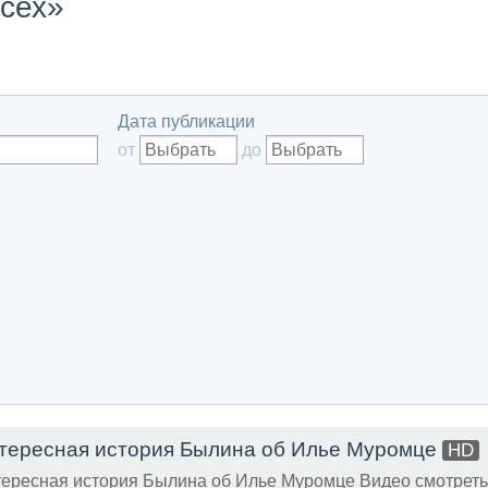
всех»
Дата публикации
от
до
тересная история Былина об Илье Муромце
HD
ересная история Былина об Илье Муромце Видео смотреть