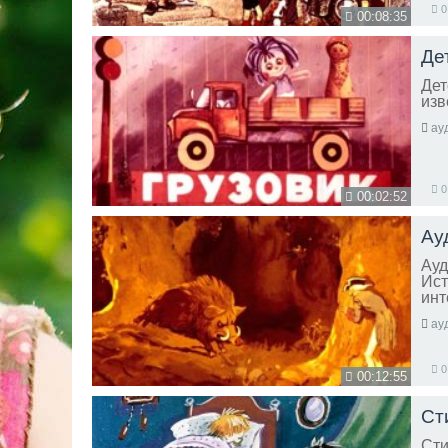
0
00:08:35
Де
Дет
изв
ау
0
00:02:52
Ау
Ауд
Ист
инт
ау
0
00:12:55
Ст
Сти