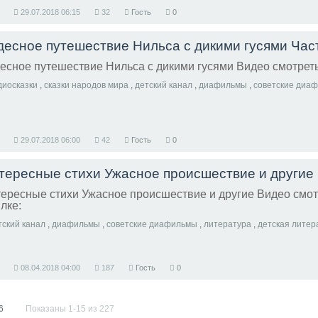
29.07.2018
06:15
32
Гость
0
десное путешествие Нильса с дикими гусями Час
есное путешествие Нильса с дикими гусями Видео смотреть
диосказки
,
сказки народов мира
,
детский канал
,
диафильмы
,
советские диа
29.07.2018
06:00
42
Гость
0
тересные стихи Ужасное происшествие и другие
ересные стихи Ужасное происшествие и другие Видео смот
лке:
тский канал
,
диафильмы
,
советские диафильмы
,
литература
,
детская литер
08.04.2018
04:00
187
Гость
0
6
Показаны 1-15 из 227