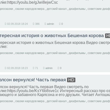
лке:https://youtu.be/gJwi8ejwCsc
диосказки
,
сказки народов мира
,
детский канал
,
диафильмы
,
советские диа
02.09.2018
18:24
386
admin
0
тересная история о животных Бешеная корова
H
ересная история о животных Бешеная корова Видео смотр
лке:
диосказки
,
сказки народов мира
,
детский канал
,
диафильмы
,
советские диа
02.09.2018
18:23
71
admin
0
рлсон вернулся! Часть первая
HD
лсон вернулся! Часть первая Видео смотреть по
лке:https://youtu.be/KsY6b8sve1c Интересный рассказ про о
ающего и забавного Карлсона и его друзьях. Читает Антошк
диосказки
,
сказки народов мира
,
детский канал
,
диафильмы
,
советские диа